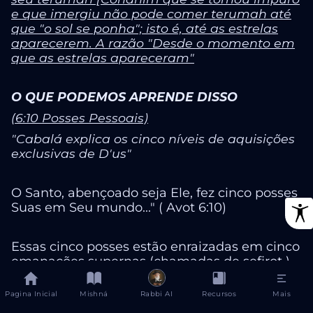
e que imergiu não pode comer terumah até
que "o sol se ponha"; isto é, até as estrelas
aparecerem. A razão "Desde o momento em
que as estrelas apareceram"
O QUE PODEMOS APRENDE DISSO
(6:10 Posses Pessoais)
"Cabalá explica os cinco níveis de aquisições
exclusivas de D'us"
O Santo, abençoado seja Ele, fez cinco posses
Suas em Seu mundo..." ( Avot 6:10)
Essas cinco posses estão enraizadas em cinco
emanações supernas (chamadas de sefirot ).
Abraham - em chesed ; a Torá - gevura ; Israel
- tiferet ; Céu e Terra - yesod ; o Templo -
Pagina Inicial
Mishná
Rabbi AI
Recursos
Mais
malchut .