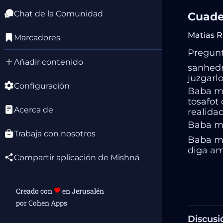
Chat de la Comunidad
Cuade
Matias R
Marcadores
Pregun
Añadir contenido
sanhedr
juzgarl
Configuración
Baba me
tosafot
Acerca de
realida
Baba met
Trabaja con nosotros
Baba met
diga am
Compartir aplicación de Mishná
Creado con
en Jerusalén
por Cohen Apps
Discusi