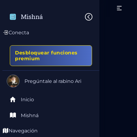
Mishná
Conecta
Desbloquear funciones
premium
Pregúntale al rabino Ari
Inicio
Mishná
Navegación