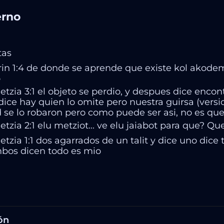
rno
tas
in 1:4 de donde se aprende que existe kol akodem
o
tzia 3:1 el objeto se perdio, y despues dice encon
 dice hay quien lo omite pero nuestra guirsa (vers
d se lo robaron pero como puede ser asi, no es que
zia 2:1 elu metziot... ve elu jaiabot para que? Qu
zia 1:1 dos agarrados de un talit y dice uno dice 
bos dicen todo es mio
ón